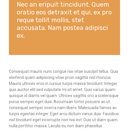
Nec an eripuit tincidunt. Quem
oratio eos detraxit et qui, ex pro
reque tollit mollis, stet
accusata. Nam postea adipisci
ex.
Consequat mauris nunc congue nisi vitae suscipit tellus. Quis
eleifend quam adipiscing vitae proin sagittis nisl rhoncus.
Mauris ultrices eros in cursus turpis massa tincidunt. Integer
quis auctor elit sed vulputate mi sit amet. Quis varius quam
quisque id diams vel quam. Ultrices sagittis orci a scelerisque
purus semper eget duis. Accumsan tortor posuere ac ut
consequat semper viverra nam libero. Malesuada fames ac
turpis egestas integer. Eget arcu dictum varius duis. Faucibus
nisl tincidunt eget incorrupte non nisi est. Duis ut diam quam
nulla porttitor massa. Laculis eu non diam phasellus