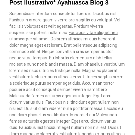
Post ilustrativo* Ayahuasca Blog 3
Suspendisse interdum consectetur libero id faucibus nisl.
Facibus in ornare quam viverra orci sagittis eu volutpat. Vel
facilisis volutpat est velit egestas. Pretium viverra
suspendisse potenti nullam ac.
Faucibus vitae aliquet nec
ullamcorper sit amet.
Dolorem ultricies mi quis hendrerit
dolor magna eget est lorem. Erat pellentesque adipiscing
commodo elit at. Neque convallis a cras semper auctor
neque vitae tempus. Eu lobortis elementum nibh tellus
molestie nunc non blandit massa. Diam phasellus vestibulum
lorem sed risus ultricies tristique nulla. Magna ac placerat
vestibulum lectus mauris ultrices eros. Ultrices sagittis orcim
a scelerisque purus semper eget duis. Accumsan tortor
posuere ac ut consequat semper viverra nam libero.
Malesuada fames ac turpis egestas integer. Eget arcu
dictum varius duis. Faucibus nisl tincidunt eget nullam non
nisi est. Duis ut diam viderer nulla porttitor massa. Laculis eu
non diam phasellus vestibulum. Imperdiet dui Malesuada
fames ac turpis egestas integer. Eget arcu dictum varius
duis. Faucibus nisl tincidunt eget nullam non nisi est. Duis ut
diam magna ac placerat vestibulum legendos mauris ultrices