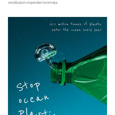
vestibulum imperdiet loremdui.